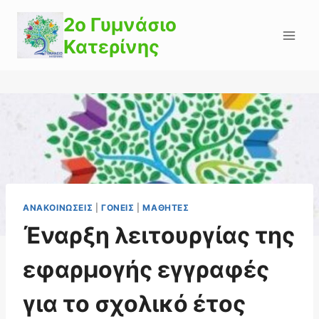
Skip
2o Γυμνάσιο
to
Κατερίνης
content
ΑΝΑΚΟΙΝΏΣΕΙΣ
|
ΓΟΝΕΊΣ
|
ΜΑΘΗΤΈΣ
Έναρξη λειτουργίας της
εφαρμογής εγγραφές
για το σχολικό έτος