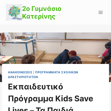
Skip
2o Γυμνάσιο
to
Κατερίνης
content
ΑΝΑΚΟΙΝΏΣΕΙΣ
|
ΠΡΟΓΡΆΜΜΑΤΑ ΣΧΟΛΙΚΏΝ
ΔΡΑΣΤΗΡΙΟΤΉΤΩΝ
Εκπαιδευτικό
Πρόγραμμα Kids Save
Lives – Τα Παιδιά