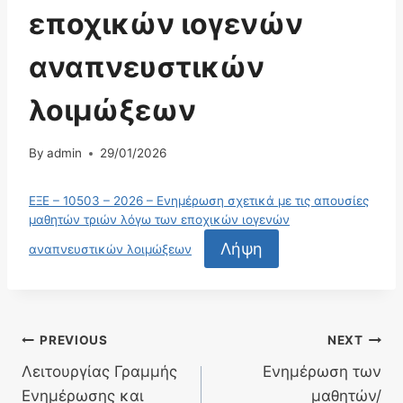
εποχικών ιογενών
αναπνευστικών
λοιμώξεων
By
admin
29/01/2026
ΕΞΕ – 10503 – 2026 – Ενημέρωση σχετικά με τις απουσίες
μαθητών τριών λόγω των εποχικών ιογενών
Λήψη
αναπνευστικών λοιμώξεων
Πλοήγηση
PREVIOUS
NEXT
Λειτουργίας Γραμμής
Ενημέρωση των
άρθρων
Ενημέρωσης και
μαθητών/