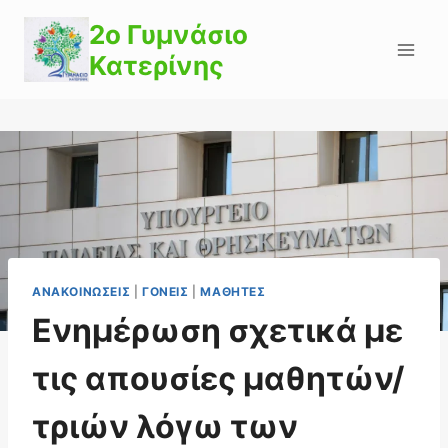
Skip
2o Γυμνάσιο
to
Κατερίνης
content
ΑΝΑΚΟΙΝΏΣΕΙΣ
|
ΓΟΝΕΊΣ
|
ΜΑΘΗΤΈΣ
Ενημέρωση σχετικά με
τις απουσίες μαθητών/
τριών λόγω των