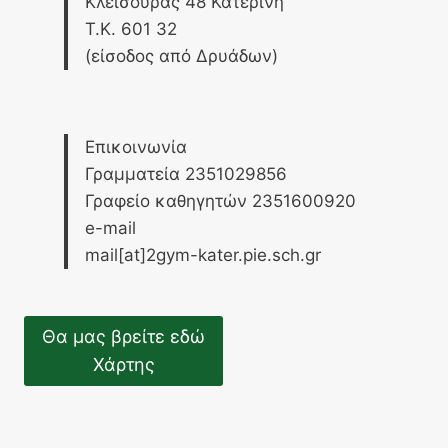
Κλεισούρας 48 Κατερίνη
Τ.Κ. 601 32
(είσοδος από Δρυάδων)
Επικοινωνία
Γραμματεία 2351029856
Γραφείο καθηγητών 2351600920
e-mail
mail[at]2gym-kater.pie.sch.gr
Θα μας βρείτε εδώ
Χάρτης