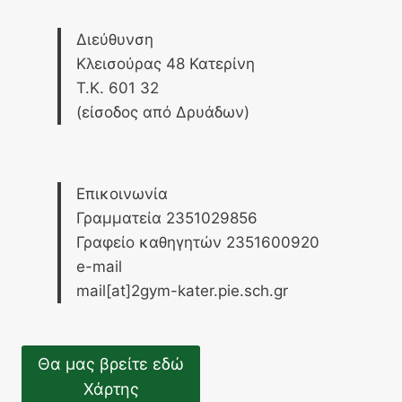
Διεύθυνση
Κλεισούρας 48 Κατερίνη
Τ.Κ. 601 32
(είσοδος από Δρυάδων)
Επικοινωνία
Γραμματεία 2351029856
Γραφείο καθηγητών 2351600920
e-mail
mail[at]2gym-kater.pie.sch.gr
Θα μας βρείτε εδώ
Χάρτης