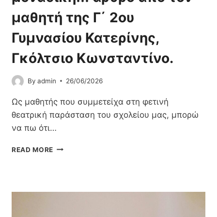
Ά
Ξ
μαθητή της Γ΄ 2ου
Η
Σ
Γυμνασίου Κατερίνης,
Τ
Ο
Γκόλτσιο Κωνσταντίνο.
Υ
2
By
admin
26/06/2026
Ο
Υ
Ως μαθητής που συμμετείχα στη φετινή
Γ
Υ
θεατρική παράσταση του σχολείου μας, μπορώ
Μ
να πω ότι…
Ν
Α
Θ
READ MORE
Σ
Ε
Ί
Α
Ο
Τ
Υ
Ρ
Κ
Ι
Α
Κ
Τ