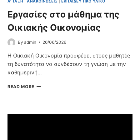
Α' ΤΆΞΗ
|
ΑΝΑΚΟΙΝΏΣΕΙΣ
|
ΕΚΠΑΙΔΕΥΤΙΚΌ ΥΛΙΚΌ
/
Η
Τ
Σ
Εργασίες στο μάθημα της
Ρ
Γ
Ι
Ε
Οικιακής Οικονομίας
Ώ
Ω
Ν
Γ
Σ
By
admin
26/06/2026
Ρ
Ε
Α
Γ
Η Οικιακή Οικονομία προσφέρει στους μαθητές
Φ
Ε
Ί
τη δυνατότητα να συνδέσουν τη γνώση με την
.
Α
καθημερινή…
Λ
Σ
.
-
Ε
READ MORE
,
Γ
Ρ
Ε
Ε
Γ
Π
Ω
Α
Α
Λ
Σ
.
Ο
Ί
Λ
Γ
Ε
.
Ί
Σ
Κ
Α
Σ