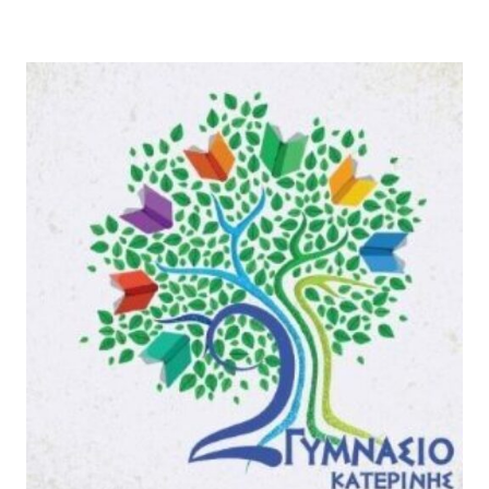
Θ
Υ
Ε
Λ
Σ
Ι
Η
Έ
Ε
Τ
Σ
Α
Ω
Κ
Τ
Α
Ε
Ι
Ρ
…
Ι
Τ
Κ
Ο
Ή
Σ
Σ
Ό
Α
Ι
Ξ
Τ
Ι
Ο
Ο
Υ
Λ
Σ
Ό
»
Γ
:
Η