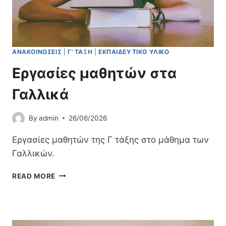
Η
Ν
«
Η
Λ
ΑΝΑΚΟΙΝΏΣΕΙΣ
|
Γ' ΤΆΞΗ
|
ΕΚΠΑΙΔΕΥΤΙΚΌ ΥΛΙΚΌ
Ε
Κ
Εργασίες μαθητών στα
Τ
Ρ
Γαλλικά
Ο
Ν
By
admin
26/06/2026
Ι
Κ
Εργασίες μαθητών της Γ τάξης στο μάθημα των
Ή
Α
Γαλλικών.
Ί
Τ
Ε
READ MORE
Η
Ρ
Σ
Γ
Η
Α
Ε
Σ