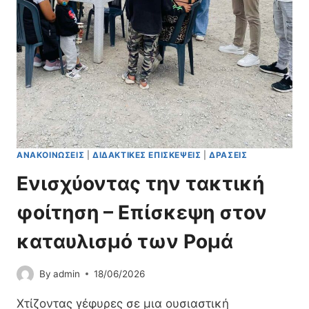
Ν
Χ
Ο
Ν
.
Η
Σ
Π
Ο
Υ
Α
Ν
Α
Τ
ΑΝΑΚΟΙΝΏΣΕΙΣ
|
ΔΙΔΑΚΤΙΚΈΣ ΕΠΙΣΚΈΨΕΙΣ
|
ΔΡΆΣΕΙΣ
Ρ
Ενισχύοντας την τακτική
Έ
Π
φοίτηση – Επίσκεψη στον
Ε
Ι
καταυλισμό των Ρομά
Τ
Α
Σ
By
admin
18/06/2026
Τ
Ε
Χτίζοντας γέφυρες σε μια ουσιαστική