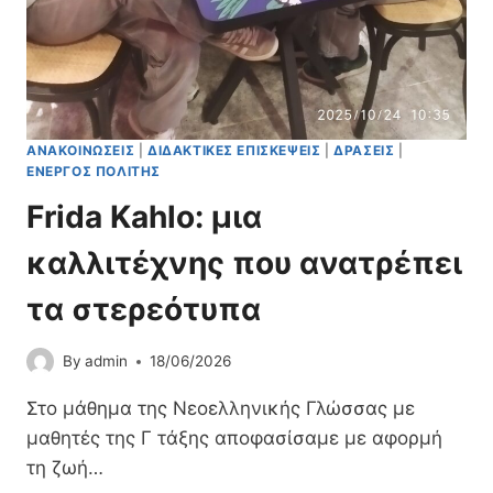
Ε
΄
Τ
2
Ά
Ο
Σ
Υ
Ε
Γ
Ω
Υ
Ν
ΑΝΑΚΟΙΝΏΣΕΙΣ
|
ΔΙΔΑΚΤΙΚΈΣ ΕΠΙΣΚΈΨΕΙΣ
|
ΔΡΆΣΕΙΣ
|
Μ
Σ
ΕΝΕΡΓΌΣ ΠΟΛΊΤΗΣ
Ν
Ε
Α
Frida Kahlo: μια
Π
Σ
Τ
Ί
καλλιτέχνης που ανατρέπει
Ε
Ο
Μ
Υ
τα στερεότυπα
Β
Κ
Ρ
Α
Ί
By
admin
18/06/2026
Τ
Ο
Ε
Υ
Στο μάθημα της Νεοελληνικής Γλώσσας με
Ρ
2
Ί
μαθητές της Γ τάξης αποφασίσαμε με αφορμή
0
Ν
τη ζωή…
2
Η
6