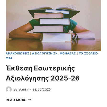
Ή
Ε
Π
Ρ
Α
Ί
Ρ
Ν
Ά
Η
Σ
Σ
Τ
Α
Σ
Η
:
ΑΝΑΚΟΙΝΏΣΕΙΣ
|
ΑΞΙΟΛΌΓΗΣΗ ΣΧ. ΜΟΝΆΔΑΣ
|
ΤΟ ΣΧΟΛΕΊΟ
«
ΜΑΣ
Ρ
Ω
Έκθεση Εσωτερικής
Μ
Α
Αξιολόγησης 2025-26
Ί
Ο
By
admin
22/06/2026
Σ
,
Έ
READ MORE
Ι
Κ
Ο