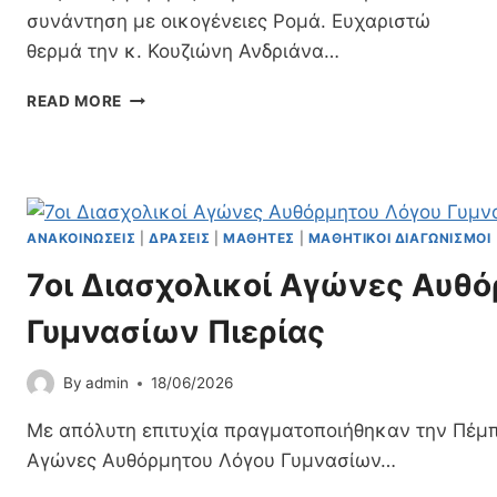
Ρ
συνάντηση με οικογένειες Ρομά. Ευχαριστώ
Ε
θερμά την κ. Κουζιώνη Ανδριάνα…
Ό
Τ
Ε
Υ
READ MORE
Ν
Π
Ι
Α
Σ
Χ
Ύ
Ο
ΑΝΑΚΟΙΝΏΣΕΙΣ
|
ΔΡΆΣΕΙΣ
|
ΜΑΘΗΤΈΣ
|
ΜΑΘΗΤΙΚΟΊ ΔΙΑΓΩΝΙΣΜΟΊ
Ν
7οι Διασχολικοί Αγώνες Αυθ
Τ
Α
Γυμνασίων Πιερίας
Σ
Τ
Η
By
admin
18/06/2026
Ν
Τ
Με απόλυτη επιτυχία πραγματοποιήθηκαν την Πέμπτ
Α
Αγώνες Αυθόρμητου Λόγου Γυμνασίων…
Κ
Τ