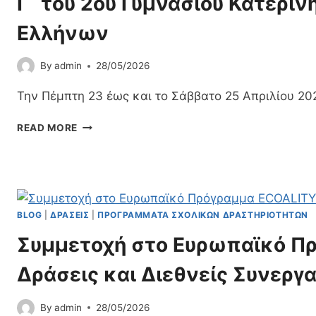
Γ΄ του 2ου Γυμνασίου Κατερίν
Ι
Ελλήνων
Δ
Ε
Υ
By
admin
28/05/2026
Τ
Ι
Την Πέμπτη 23 έως και το Σάββατο 25 Απριλίου 202
Κ
Ή
Τ
READ MORE
Ε
Ρ
Π
Ι
Ί
Ή
Σ
Μ
Κ
Ε
Ε
Ρ
BLOG
|
ΔΡΆΣΕΙΣ
|
ΠΡΟΓΡΆΜΜΑΤΑ ΣΧΟΛΙΚΏΝ ΔΡΑΣΤΗΡΙΟΤΉΤΩΝ
Ψ
Η
Η
Συμμετοχή στο Ευρωπαϊκό Π
Ε
Σ
Κ
Τ
Δράσεις και Διεθνείς Συνεργ
Π
Ο
Α
Μ
Ι
By
admin
28/05/2026
Ε