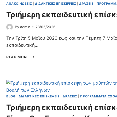
Α
ΑΝΑΚΟΙΝΏΣΕΙΣ
|
ΔΙΔΑΚΤΙΚΈΣ ΕΠΙΣΚΈΨΕΙΣ
|
ΔΡΆΣΕΙΣ
|
ΠΡΟΓΡΆΜΜΑ
Σ
Τριήμερη εκπαιδευτική επίσ
Ί
Ο
Υ
By
admin
28/05/2026
,
Λ
Την Τρίτη 5 Μαΐου 2026 έως και την Πέμπτη 7 Μα
Ο
εκπαιδευτική…
Γ
Ο
Τ
READ MORE
Τ
Ρ
Ε
Ι
Χ
Ή
Ν
Μ
Ί
Ε
Α
Ρ
Η
BLOG
|
ΔΙΔΑΚΤΙΚΈΣ ΕΠΙΣΚΈΨΕΙΣ
|
ΔΡΆΣΕΙΣ
|
ΠΡΟΓΡΆΜΜΑΤΑ ΣΧΟΛ
Ε
Τριήμερη εκπαιδευτική επίσ
Κ
Π
Α