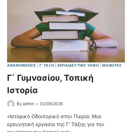
Ν
Η
Π
Γ
Ι
Ι
Ε
Α
Ρ
Ε
Ί
Γ
Α
Γ
Σ
Ρ
Α
Φ
ΑΝΑΚΟΙΝΏΣΕΙΣ
|
Γ' ΤΆΞΗ
|
ΕΚΠΑΙΔΕΥΤΙΚΌ ΥΛΙΚΌ
|
ΜΑΘΗΤΈΣ
Έ
Σ
Γ΄ Γυμνασίου, Τοπική
Μ
Α
Ιστορία
Θ
Η
By
admin
02/06/2026
Τ
Ώ
«Ιστορικό Οδοιπορικό στην Πιερία: Μια
Ν
/
ερευνητική εργασία της Γ’ Τάξης για την
Τ