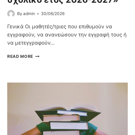
By
admin
30/06/2026
Γενικά Οι μαθητές/τριες που επιθυμούν να
εγγραφούν, να ανανεώσουν την εγγραφή τους ή
να μετεγγραφούν…
Ε
READ MORE
Ν
Η
Μ
Έ
Ρ
Ω
Σ
Η
Γ
Ι
Α
Τ