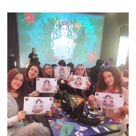
!
Γ
Ά
Ρ
Ρ
Α
Θ
Μ
Ρ
Μ
Ο
Α
Α
Ε
Π
Π
Ό
Α
Τ
Ν
Ο
Α
Ν
Λ
Μ
Η
Α
Π
Θ
Τ
Η
Ι
Τ
Κ
Ή
Ώ
Τ
Ν
Η
Ε
Σ
Ξ
Γ