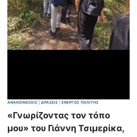
Κ
Ό
Ο
Έ
Ν
Τ
Ο
Ο
Μ
Σ
Ί
2
Α
0
Σ
2
6
-
2
0
2
7
»
ΑΝΑΚΟΙΝΏΣΕΙΣ
|
ΔΡΆΣΕΙΣ
|
ΕΝΕΡΓΌΣ ΠΟΛΊΤΗΣ
«Γνωρίζοντας τον τόπο
μου» του Γιάννη Τσιμερίκα,