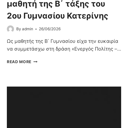
μαθητή της Β΄ τάξης του
2ου Γυμνασίου Κατερίνης
By
admin
26/06/2026
Ως μαθητής της Β΄ Γυμνασίου είχα την ευκαιρία
να συμμετάσχω στη δράση «Ενεργός Πολίτης –…
«
READ MORE
Γ
Ν
Ω
Ρ
Ί
Ζ
Ο
Ν
Τ
Α
Σ