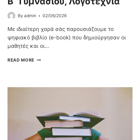
Β΄ Γυμνασίου, Λογοτεχνία
Σ
Τ
Χ
Ο
Ο
By
admin
02/06/2026
Ρ
Λ
Ί
Ι
Με ιδιαίτερη χαρά σάς παρουσιάζουμε το
Α
Κ
ψηφιακό βιβλίο (e-book) που δημιούργησαν οι
Ο
μαθητές και οι…
Ύ
Έ
Β
READ MORE
Τ
΄
Ο
Γ
Υ
Υ
Σ
Μ
2
Ν
0
Α
2
Σ
6
Ί
-
Ο
2
Υ
7
,
Λ