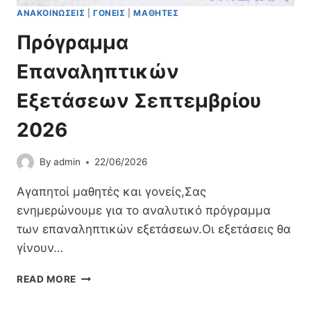
Μ
ΑΝΑΚΟΙΝΏΣΕΙΣ
|
ΓΟΝΕΊΣ
|
ΜΑΘΗΤΈΣ
Σ
Ι
Η
Α
Πρόγραμμα
Σ
Ε
2
Μ
Επαναληπτικών
0
Π
2
Ε
Εξετάσεων Σεπτεμβρίου
5
Ι
-
Ρ
2026
2
Ί
6
Α
By
admin
22/06/2026
Μ
Ο
Αγαπητοί μαθητές και γονείς,Σας
Ν
ενημερώνουμε για το αναλυτικό πρόγραμμα
Α
Δ
των επαναληπτικών εξετάσεων.Οι εξετάσεις θα
Ι
γίνουν…
Κ
Ή
Π
READ MORE
!
Ρ
!
Ό