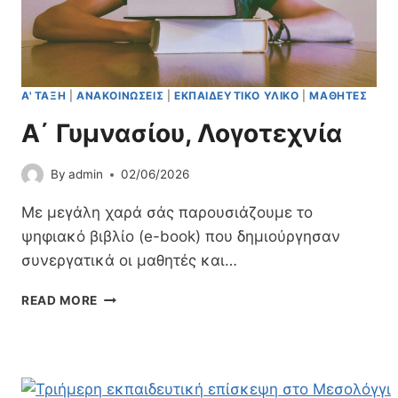
Ο
Γ
Ο
Τ
Ε
Α' ΤΆΞΗ
|
ΑΝΑΚΟΙΝΏΣΕΙΣ
|
ΕΚΠΑΙΔΕΥΤΙΚΌ ΥΛΙΚΌ
|
ΜΑΘΗΤΈΣ
Χ
Ν
Α΄ Γυμνασίου, Λογοτεχνία
Ί
Α
By
admin
02/06/2026
Με μεγάλη χαρά σάς παρουσιάζουμε το
ψηφιακό βιβλίο (e-book) που δημιούργησαν
συνεργατικά οι μαθητές και…
Α
READ MORE
΄
Γ
Υ
Μ
Ν