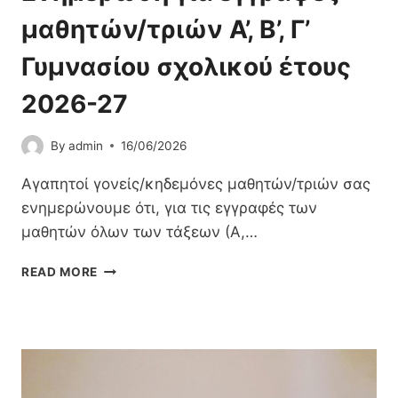
Υ
Ο
Θ
μαθητών/τριών Α’, Β’, Γ’
Ν
Ό
Κ
Ρ
Γυμνασίου σχολικού έτους
Α
Μ
Τ
Η
2026-27
Α
Τ
Υ
Ο
Λ
By
admin
16/06/2026
Υ
Ι
Λ
Σ
Αγαπητοί γονείς/κηδεμόνες μαθητών/τριών σας
Ό
Μ
Γ
ενημερώνουμε ότι, για τις εγγραφές των
Ό
Ο
μαθητών όλων των τάξεων (Α,…
Τ
Υ
Ω
Γ
Ε
Ν
READ MORE
Υ
Ν
Ρ
Μ
Η
Ο
Ν
Μ
Μ
Α
Έ
Ά
Σ
Ρ
Ί
Ω
Ω
Σ