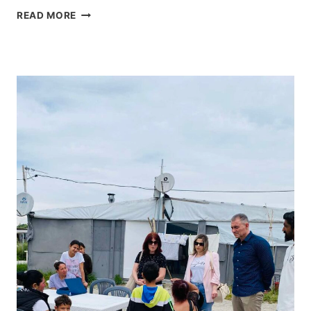
Σ
F
READ MORE
,
R
I
D
Γ
A
Κ
K
Ό
A
Λ
H
Τ
L
Σ
O
Ι
:
Ο
Μ
Κ
Ι
Ω
Α
Ν
Κ
Σ
Α
Τ
Λ
Α
Λ
Ν
Ι
Τ
Τ
Ί
Έ