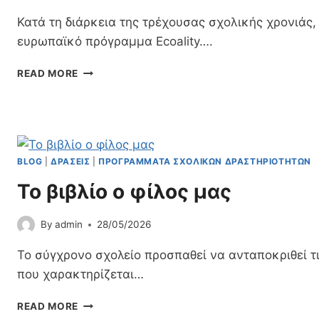
Δ
Σ
Ε
Κατά τη διάρκεια της τρέχουσας σχολικής χρονιάς,
Ο
Υ
Λ
ευρωπαϊκό πρόγραμμα Ecoality….
Τ
Ό
Ι
Γ
Σ
READ MORE
Κ
Γ
Υ
Ή
Ι
Μ
Ε
Μ
Π
Ε
Ί
Τ
Σ
Ο
BLOG
|
ΔΡΆΣΕΙΣ
|
ΠΡΟΓΡΆΜΜΑΤΑ ΣΧΟΛΙΚΏΝ ΔΡΑΣΤΗΡΙΟΤΉΤΩΝ
Κ
Χ
Ε
Το βιβλίο ο φίλος μας
Ή
Ψ
Σ
Η
Τ
By
admin
28/05/2026
Τ
Ο
Ω
Ε
Το σύγχρονο σχολείο προσπαθεί να ανταποκριθεί τι
Ν
Υ
Μ
που χαρακτηρίζεται…
Ρ
Α
Ω
Θ
Τ
READ MORE
Π
Η
Ο