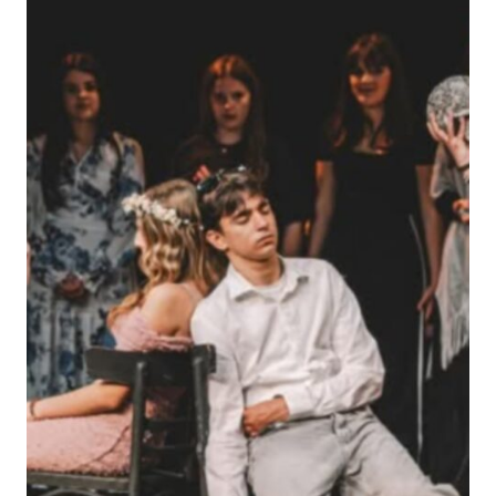
Τ
Ο
Ν
Τ
Ό
Π
Ο
Μ
Ο
Υ
»
Τ
Ο
Υ
Γ
Ι
Ά
Ν
Ν
Η
Τ