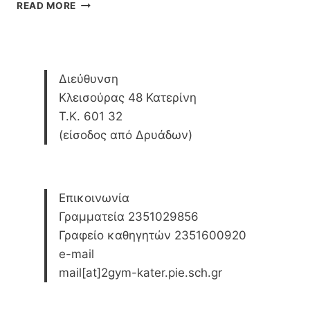
ΣΥΜΜΕΤΟΧΉ
READ MORE
ΤΗΣ
ΘΕΑΤΡΙΚΉΣ
ΟΜΆΔΑΣ
ΤΟΥ
2ΟΥ
Διεύθυνση
ΓΥΜΝΑΣΊΟΥ
Κλεισούρας 48 Κατερίνη
ΚΑΤΕΡΊΝΗΣ
Τ.Κ. 601 32
ΣΤΗΝ
11Η
(είσοδος από Δρυάδων)
ΘΕΑΤΡΙΚΉ
ΆΝΟΙΞΗ
ΤΟΥ
ΔΗΠΕΘΕ
Επικοινωνία
ΒΈΡΟΙΑΣ
Γραμματεία 2351029856
Γραφείο καθηγητών 2351600920
e-mail
mail[at]2gym-kater.pie.sch.gr