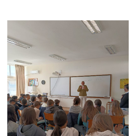
ΕΥΡΩΠΑΪΚΌ
ΠΡΌΓΡΑΜΜΑ
ECOALITY:
ΔΡΆΣΕΙΣ
ΚΑΙ
ΔΙΕΘΝΕΊΣ
ΣΥΝΕΡΓΑΣΊΕΣ