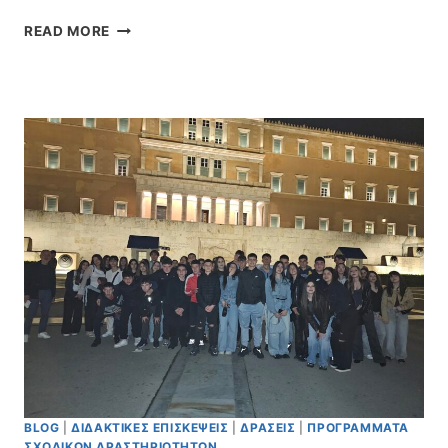
ΕΝΗΜΈΡΩΣΗ
READ MORE
ΓΙΑ
ΤΗΝ
«ΗΛΕΚΤΡΟΝΙΚΉ
ΑΊΤΗΣΗ
ΕΓΓΡΑΦΉΣ,
ΑΝΑΝΈΩΣΗΣ
ΕΓΓΡΑΦΉΣ
Ή Μ
ΕΤΕΓΓΡΑΦΉΣ Μ
ΑΘΗΤΏΝ/Τ
ΡΙΏΝ Σ
Ε Γ
Ε.Λ., Ε
ΠΑ.Λ. Κ
ΑΙ Π
.ΕΠΑ.Λ., Γ
ΙΑ Τ
Ο Σ
ΧΟΛΙΚΌ Έ
BLOG
|
ΔΙΔΑΚΤΙΚΈΣ ΕΠΙΣΚΈΨΕΙΣ
|
ΔΡΆΣΕΙΣ
|
ΠΡΟΓΡΆΜΜΑΤΑ
ΤΟΣ 2
ΣΧΟΛΙΚΏΝ ΔΡΑΣΤΗΡΙΟΤΉΤΩΝ