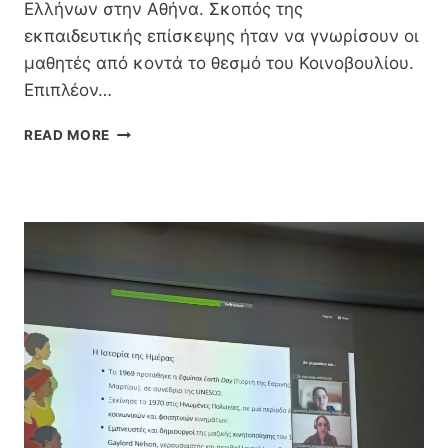
Ελλήνων στην Αθήνα. Σκοπός της
εκπαιδευτικής επίσκεψης ήταν να γνωρίσουν οι
μαθητές από κοντά το θεσμό του Κοινοβουλίου.
Επιπλέον…
ΤΡΙΉΜΕΡΗ
READ MORE
ΕΚΠΑΙΔΕΥΤΙΚΉ
ΕΠΊΣΚΕΨΗ
ΤΩΝ
ΜΑΘΗΤΏΝ
ΤΗΣ
Γ΄
ΤΟΥ
2ΟΥ
ΓΥΜΝΑΣΊΟΥ
ΚΑΤΕΡΊΝΗΣ
ΣΤΗ
ΒΟΥΛΉ
ΤΩΝ
ΕΛΛΉΝΩΝ