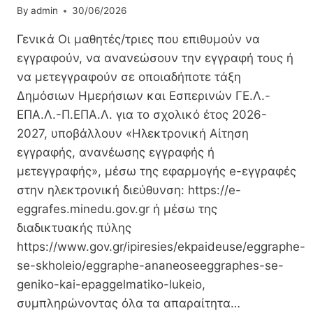
By
admin
30/06/2026
Γενικά Οι μαθητές/τριες που επιθυμούν να
εγγραφούν, να ανανεώσουν την εγγραφή τους ή
να μετεγγραφούν σε οποιαδήποτε τάξη
Δημόσιων Ημερήσιων και Εσπερινών ΓΕ.Λ.-
ΕΠΑ.Λ.-Π.ΕΠΑ.Λ. για το σχολικό έτος 2026-
2027, υποβάλλουν «Ηλεκτρονική Αίτηση
εγγραφής, ανανέωσης εγγραφής ή
μετεγγραφής», μέσω της εφαρμογής e-εγγραφές
στην ηλεκτρονική διεύθυνση: https://e-
eggrafes.minedu.gov.gr ή μέσω της
διαδικτυακής πύλης
https://www.gov.gr/ipiresies/ekpaideuse/eggraphe-
se-skholeio/eggraphe-ananeoseeggraphes-se-
geniko-kai-epaggelmatiko-lukeio,
συμπληρώνοντας όλα τα απαραίτητα…