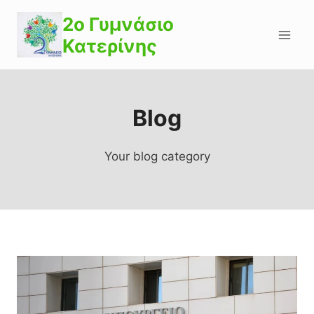
Skip
2o Γυμνάσιο
to
Κατερίνης
content
Blog
Your blog category