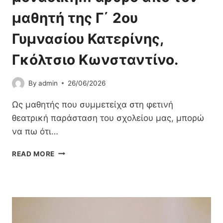
Ά
Ξ
μαθητή της Γ΄ 2ου
Η
Σ
Γυμνασίου Κατερίνης,
Τ
Ο
Γκόλτσιο Κωνσταντίνο.
Υ
2
By
admin
26/06/2026
Ο
Υ
Ως μαθητής που συμμετείχα στη φετινή
Γ
Υ
θεατρική παράσταση του σχολείου μας, μπορώ
Μ
να πω ότι…
Ν
Α
Θ
READ MORE
Σ
Ε
Ί
Α
Ο
Τ
Υ
Ρ
Κ
Ι
Α
Κ
Τ