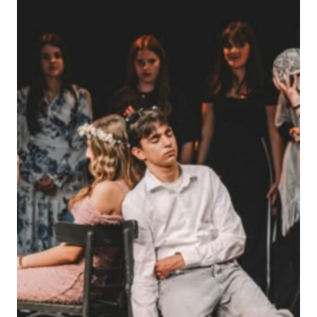
Τ
Ο
Ν
Τ
Ό
Π
Ο
Μ
Ο
Υ
»
Τ
Ο
Υ
Γ
Ι
Ά
Ν
Ν
Η
Τ