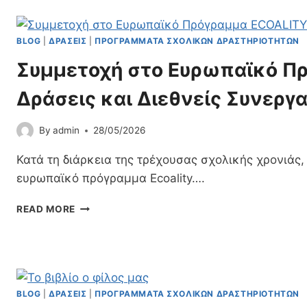
Μ
Ε
Ρ
BLOG
|
ΔΡΆΣΕΙΣ
|
ΠΡΟΓΡΆΜΜΑΤΑ ΣΧΟΛΙΚΏΝ ΔΡΑΣΤΗΡΙΟΤΉΤΩΝ
Η
Συμμετοχή στο Ευρωπαϊκό Π
Ε
Κ
Δράσεις και Διεθνείς Συνεργ
Π
Α
Ι
By
admin
28/05/2026
Δ
Ε
Κατά τη διάρκεια της τρέχουσας σχολικής χρονιάς,
Υ
ευρωπαϊκό πρόγραμμα Ecoality….
Τ
Ι
Σ
READ MORE
Κ
Υ
Ή
Μ
Ε
Μ
Π
Ε
Ί
Τ
Σ
Ο
BLOG
|
ΔΡΆΣΕΙΣ
|
ΠΡΟΓΡΆΜΜΑΤΑ ΣΧΟΛΙΚΏΝ ΔΡΑΣΤΗΡΙΟΤΉΤΩΝ
Κ
Χ