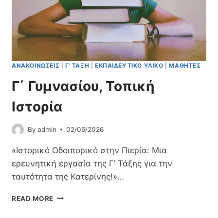
Ρ
Ε
Ί
Γ
Α
Γ
Σ
Ρ
Α
Φ
ΑΝΑΚΟΙΝΏΣΕΙΣ
|
Γ' ΤΆΞΗ
|
ΕΚΠΑΙΔΕΥΤΙΚΌ ΥΛΙΚΌ
|
ΜΑΘΗΤΈΣ
Έ
Σ
Γ΄ Γυμνασίου, Τοπική
Μ
Α
Ιστορία
Θ
Η
By
admin
02/06/2026
Τ
Ώ
«Ιστορικό Οδοιπορικό στην Πιερία: Μια
Ν
/
ερευνητική εργασία της Γ’ Τάξης για την
Τ
ταυτότητα της Κατερίνης!»…
Ρ
Ι
Γ
READ MORE
Ώ
΄
Ν
Γ