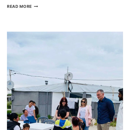
Σ
F
READ MORE
,
R
I
D
Γ
A
Κ
K
Ό
A
Λ
H
Τ
L
Σ
O
Ι
:
Ο
Μ
Κ
Ι
Ω
Α
Ν
Κ
Σ
Α
Τ
Λ
Α
Λ
Ν
Ι
Τ
Τ
Ί
Έ