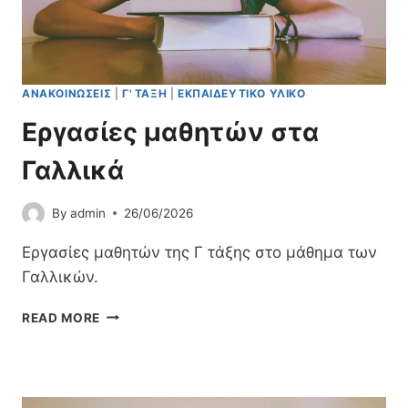
Η
Ν
«
Η
Λ
ΑΝΑΚΟΙΝΏΣΕΙΣ
|
Γ' ΤΆΞΗ
|
ΕΚΠΑΙΔΕΥΤΙΚΌ ΥΛΙΚΌ
Ε
Κ
Εργασίες μαθητών στα
Τ
Ρ
Γαλλικά
Ο
Ν
By
admin
26/06/2026
Ι
Κ
Εργασίες μαθητών της Γ τάξης στο μάθημα των
Ή
Α
Γαλλικών.
Ί
Τ
Ε
READ MORE
Η
Ρ
Σ
Γ
Η
Α
Ε
Σ