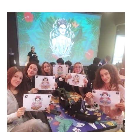
!
Γ
Ά
Ρ
Ρ
Α
Θ
Μ
Ρ
Μ
Ο
Α
Α
Ε
Π
Π
Ό
Α
Τ
Ν
Ο
Α
Ν
Λ
Μ
Η
Α
Π
Θ
Τ
Η
Ι
Τ
Κ
Ή
Ώ
Τ
Ν
Η
Ε
Σ
Ξ
Γ