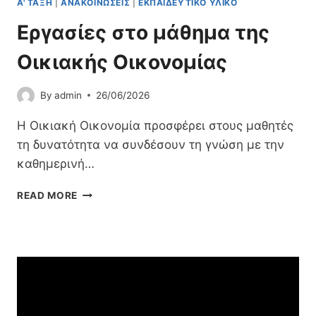
Α' ΤΆΞΗ
|
ΑΝΑΚΟΙΝΏΣΕΙΣ
|
ΕΚΠΑΙΔΕΥΤΙΚΌ ΥΛΙΚΌ
/
Η
Τ
Σ
Εργασίες στο μάθημα της
Ρ
Γ
Ι
Ε
Οικιακής Οικονομίας
Ώ
Ω
Ν
Γ
Σ
By
admin
26/06/2026
Ρ
Ε
Α
Γ
Η Οικιακή Οικονομία προσφέρει στους μαθητές
Φ
Ε
Ί
τη δυνατότητα να συνδέσουν τη γνώση με την
.
Α
καθημερινή…
Λ
Σ
.
-
Ε
READ MORE
,
Γ
Ρ
Ε
Ε
Γ
Π
Ω
Α
Α
Λ
Σ
.
Ο
Ί
Λ
Γ
Ε
.
Ί
Σ
Κ
Α
Σ