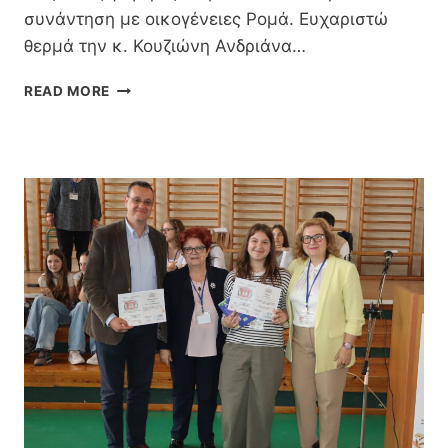
Ρ
συνάντηση με οικογένειες Ρομά. Ευχαριστώ
Ε
θερμά την κ. Κουζιώνη Ανδριάνα…
Ό
Τ
Ε
Υ
READ MORE
Ν
Π
Ι
Α
Σ
Χ
Ύ
Ο
Ν
Τ
Α
Σ
Τ
Η
Ν
Τ
Α
Κ
Τ