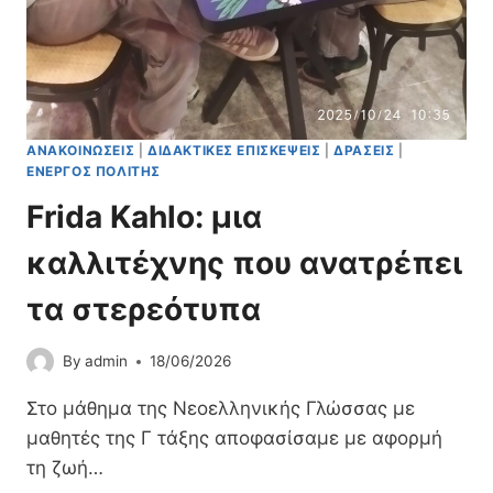
Ε
΄
Τ
2
Ά
Ο
Σ
Υ
Ε
Γ
Ω
Υ
Ν
ΑΝΑΚΟΙΝΏΣΕΙΣ
|
ΔΙΔΑΚΤΙΚΈΣ ΕΠΙΣΚΈΨΕΙΣ
|
ΔΡΆΣΕΙΣ
|
Μ
Σ
ΕΝΕΡΓΌΣ ΠΟΛΊΤΗΣ
Ν
Ε
Α
Frida Kahlo: μια
Π
Σ
Τ
Ί
καλλιτέχνης που ανατρέπει
Ε
Ο
Μ
Υ
τα στερεότυπα
Β
Κ
Ρ
Α
Ί
By
admin
18/06/2026
Τ
Ο
Ε
Υ
Στο μάθημα της Νεοελληνικής Γλώσσας με
Ρ
2
Ί
μαθητές της Γ τάξης αποφασίσαμε με αφορμή
0
Ν
τη ζωή…
2
Η
6