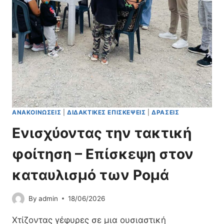
Ν
Χ
Ο
Ν
.
Η
Σ
Π
Ο
Υ
Α
Ν
Α
Τ
ΑΝΑΚΟΙΝΏΣΕΙΣ
|
ΔΙΔΑΚΤΙΚΈΣ ΕΠΙΣΚΈΨΕΙΣ
|
ΔΡΆΣΕΙΣ
Ρ
Ενισχύοντας την τακτική
Έ
Π
φοίτηση – Επίσκεψη στον
Ε
Ι
καταυλισμό των Ρομά
Τ
Α
Σ
By
admin
18/06/2026
Τ
Ε
Χτίζοντας γέφυρες σε μια ουσιαστική