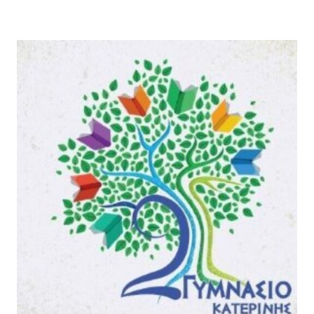
Θ
Υ
Ε
Λ
Σ
Ι
Η
Έ
Ε
Τ
Σ
Α
Ω
Κ
Τ
Α
Ε
Ι
Ρ
…
Ι
Τ
Κ
Ο
Ή
Σ
Σ
Ό
Α
Ι
Ξ
Τ
Ι
Ο
Ο
Υ
Λ
Σ
Ό
»
Γ
:
Η