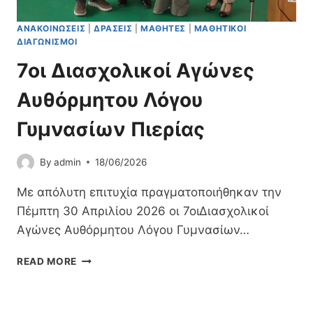
Ι
Κ
ΑΝΑΚΟΙΝΏΣΕΙΣ
|
ΔΡΆΣΕΙΣ
|
ΜΑΘΗΤΈΣ
|
ΜΑΘΗΤΙΚΟΊ
Ή
ΔΙΑΓΩΝΙΣΜΟΊ
Φ
7οι Διασχολικοί Αγώνες
Ο
Ί
Αυθόρμητου Λόγου
Τ
Η
Γυμνασίων Πιερίας
Σ
Η
–
By
admin
18/06/2026
Ε
Π
Με απόλυτη επιτυχία πραγματοποιήθηκαν την
Ί
Πέμπτη 30 Απριλίου 2026 οι 7οιΔιασχολικοί
Σ
Αγώνες Αυθόρμητου Λόγου Γυμνασίων…
Κ
Ε
7
Ψ
READ MORE
Ο
Η
Ι
Σ
Δ
Τ