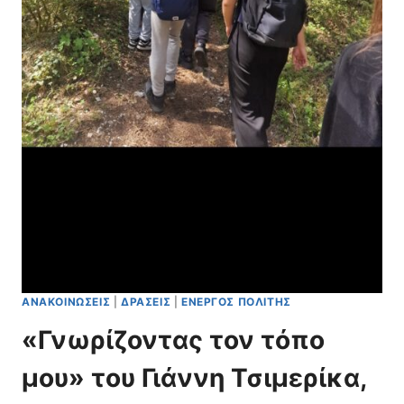
Κ
Ό
Ο
Έ
Ν
Τ
Ο
Ο
Μ
Σ
Ί
2
Α
0
Σ
2
6
-
2
0
2
7
»
ΑΝΑΚΟΙΝΏΣΕΙΣ
|
ΔΡΆΣΕΙΣ
|
ΕΝΕΡΓΌΣ ΠΟΛΊΤΗΣ
«Γνωρίζοντας τον τόπο
μου» του Γιάννη Τσιμερίκα,