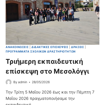
Υ
,
Λ
Ο
Γ
Ο
Τ
Ε
Χ
Ν
ΑΝΑΚΟΙΝΏΣΕΙΣ
|
ΔΙΔΑΚΤΙΚΈΣ ΕΠΙΣΚΈΨΕΙΣ
|
ΔΡΆΣΕΙΣ
|
Ί
ΠΡΟΓΡΆΜΜΑΤΑ ΣΧΟΛΙΚΏΝ ΔΡΑΣΤΗΡΙΟΤΉΤΩΝ
Α
Τριήμερη εκπαιδευτική
επίσκεψη στο Μεσολόγγι
By
admin
28/05/2026
Την Τρίτη 5 Μαΐου 2026 έως και την Πέμπτη 7
Μαΐου 2026 πραγματοποιήσαμε την
εκπαιδευτική…