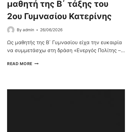
μαθητή της Β΄ τάξης του
2ου Γυμνασίου Κατερίνης
By
admin
26/06/2026
Ως μαθητής της Β΄ Γυμνασίου είχα την ευκαιρία
να συμμετάσχω στη δράση «Ενεργός Πολίτης –…
«
READ MORE
Γ
Ν
Ω
Ρ
Ί
Ζ
Ο
Ν
Τ
Α
Σ