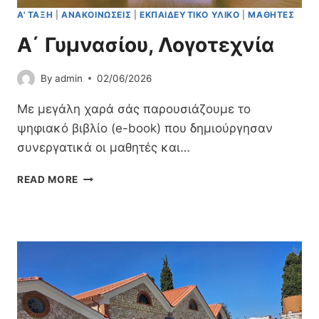
Ε
Α' ΤΆΞΗ
|
ΑΝΑΚΟΙΝΏΣΕΙΣ
|
ΕΚΠΑΙΔΕΥΤΙΚΌ ΥΛΙΚΌ
|
ΜΑΘΗΤΈΣ
Χ
Ν
Α΄ Γυμνασίου, Λογοτεχνία
Ί
Α
By
admin
02/06/2026
Με μεγάλη χαρά σάς παρουσιάζουμε το
ψηφιακό βιβλίο (e-book) που δημιούργησαν
συνεργατικά οι μαθητές και…
Α
READ MORE
΄
Γ
Υ
Μ
Ν
Α
Σ
Ί
Ο