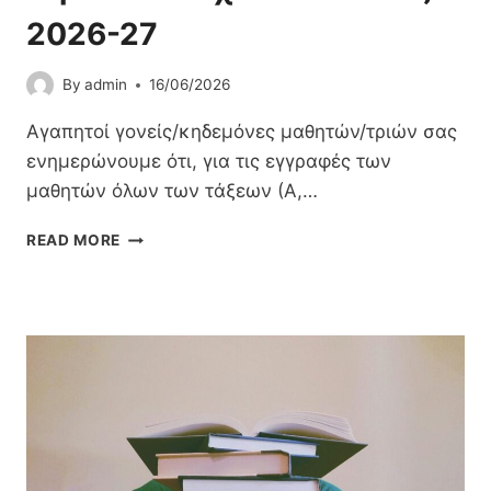
Η
2026-27
Τ
Ο
By
admin
16/06/2026
Υ
Λ
Αγαπητοί γονείς/κηδεμόνες μαθητών/τριών σας
Ό
Γ
ενημερώνουμε ότι, για τις εγγραφές των
Ο
μαθητών όλων των τάξεων (Α,…
Υ
Γ
Ε
READ MORE
Υ
Ν
Μ
Η
Ν
Μ
Α
Έ
Σ
Ρ
Ί
Ω
Ω
Σ
Ν
Η
Π
Γ
Ι
Ι
Ε
Α