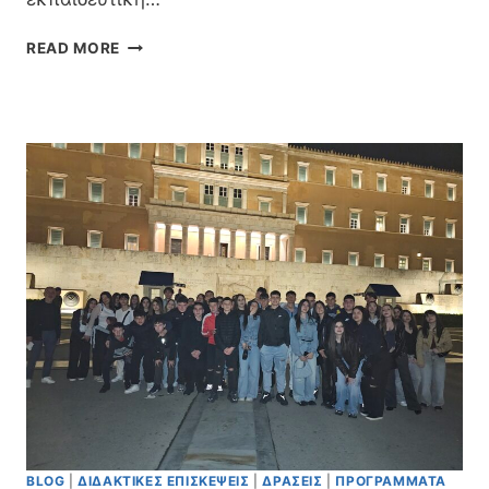
Τ
READ MORE
Ρ
Ι
Ή
Μ
Ε
Ρ
Η
Ε
Κ
Π
Α
Ι
Δ
Ε
Υ
Τ
Ι
Κ
Ή
BLOG
|
ΔΙΔΑΚΤΙΚΈΣ ΕΠΙΣΚΈΨΕΙΣ
|
ΔΡΆΣΕΙΣ
|
ΠΡΟΓΡΆΜΜΑΤΑ