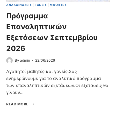
Μ
ΑΝΑΚΟΙΝΏΣΕΙΣ
|
ΓΟΝΕΊΣ
|
ΜΑΘΗΤΈΣ
Σ
Ι
Η
Α
Πρόγραμμα
Σ
Ε
2
Μ
Επαναληπτικών
0
Π
2
Ε
Εξετάσεων Σεπτεμβρίου
5
Ι
-
Ρ
2026
2
Ί
6
Α
By
admin
22/06/2026
Μ
Ο
Αγαπητοί μαθητές και γονείς,Σας
Ν
ενημερώνουμε για το αναλυτικό πρόγραμμα
Α
Δ
των επαναληπτικών εξετάσεων.Οι εξετάσεις θα
Ι
γίνουν…
Κ
Ή
Π
READ MORE
!
Ρ
!
Ό