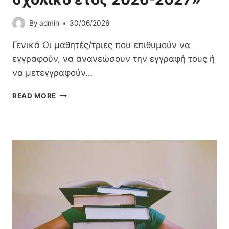
By
admin
30/06/2026
Γενικά Οι μαθητές/τριες που επιθυμούν να
εγγραφούν, να ανανεώσουν την εγγραφή τους ή
να μετεγγραφούν…
Ε
READ MORE
Ν
Η
Μ
Έ
Ρ
Ω
Σ
Η
Γ
Ι
Α
Τ