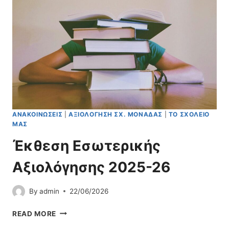
Ή
Ε
Π
Ρ
Α
Ί
Ρ
Ν
Ά
Η
Σ
Σ
Τ
Α
Σ
Η
:
ΑΝΑΚΟΙΝΏΣΕΙΣ
|
ΑΞΙΟΛΌΓΗΣΗ ΣΧ. ΜΟΝΆΔΑΣ
|
ΤΟ ΣΧΟΛΕΊΟ
«
ΜΑΣ
Ρ
Ω
Έκθεση Εσωτερικής
Μ
Α
Αξιολόγησης 2025-26
Ί
Ο
By
admin
22/06/2026
Σ
,
Έ
READ MORE
Ι
Κ
Ο