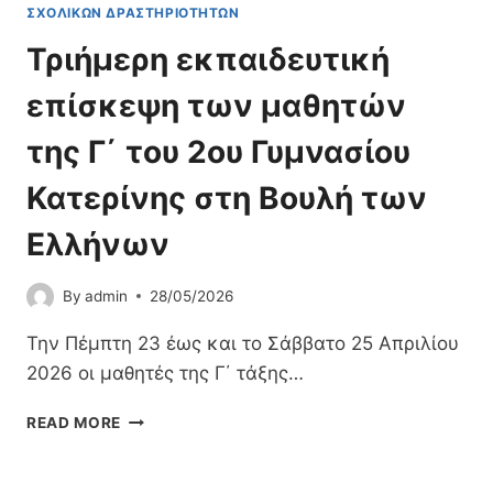
Ε
ΣΧΟΛΙΚΏΝ ΔΡΑΣΤΗΡΙΟΤΉΤΩΝ
Π
Τριήμερη εκπαιδευτική
Ί
Σ
επίσκεψη των μαθητών
Κ
Ε
της Γ΄ του 2ου Γυμνασίου
Ψ
Η
Κατερίνης στη Βουλή των
Σ
Τ
Ελλήνων
Ο
Μ
Ε
By
admin
28/05/2026
Σ
Ο
Την Πέμπτη 23 έως και το Σάββατο 25 Απριλίου
Λ
2026 οι μαθητές της Γ΄ τάξης…
Ό
Γ
Τ
READ MORE
Γ
Ρ
Ι
Ι
Ή